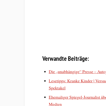
Verwandte Beiträge:
Die „unabhängige“ Presse – Auto
Lesetipps: Kranke Kinder | Versu
Spektakel
Ehemaliger Spiegel-Journalist übe
Medien