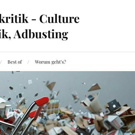
ritik - Culture
ik, Adbusting
Best of
Worum geht’s?