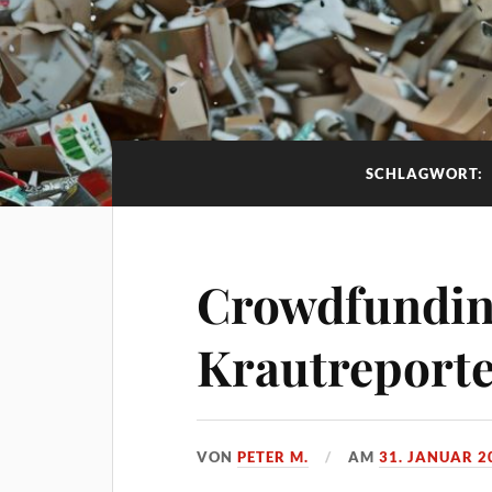
SCHLAGWORT:
Crowdfunding
Krautreport
VON
PETER M.
AM
31. JANUAR 2