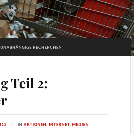
UNABHÄNGIGE RECHERCHEN
 Teil 2:
er
013
IN
AKTIONEN
,
INTERNET
,
MEDIEN