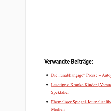
Verwandte Beiträge:
Die „unabhängige“ Presse – Auto
Lesetipps: Kranke Kinder | Versu
Spektakel
Ehemaliger Spiegel-Journalist übe
Medien