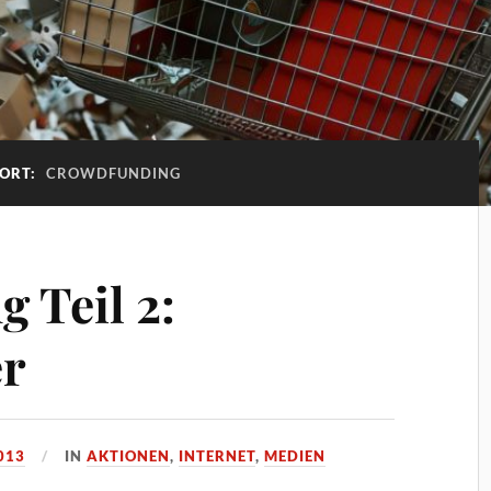
ORT:
CROWDFUNDING
 Teil 2:
er
013
IN
AKTIONEN
,
INTERNET
,
MEDIEN