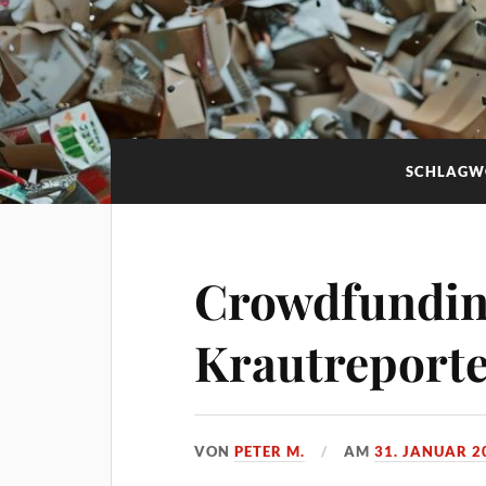
SCHLAGW
Crowdfunding
Krautreport
VON
PETER M.
AM
31. JANUAR 2