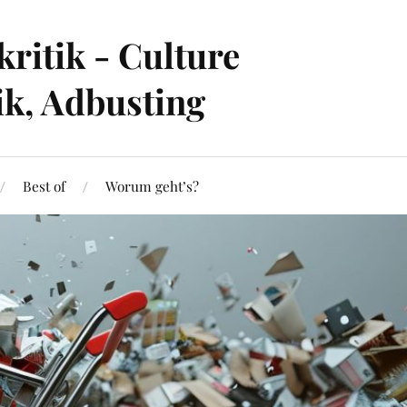
ritik - Culture
ik, Adbusting
Best of
Worum geht’s?