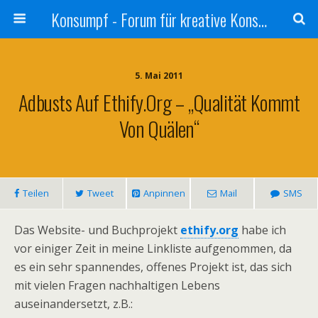
Konsumpf - Forum für kreative Konsumkritik - Culture Jamming, Nachhaltigkeit, Konzernkritik, Adbusting
5. Mai 2011
Adbusts Auf Ethify.org – „Qualität Kommt
Von Quälen“
Teilen
Tweet
Anpinnen
Mail
SMS
Das Website- und Buchprojekt
ethify.org
habe ich
vor einiger Zeit in meine Linkliste aufgenommen, da
es ein sehr spannendes, offenes Projekt ist, das sich
mit vielen Fragen nachhaltigen Lebens
auseinandersetzt, z.B.: