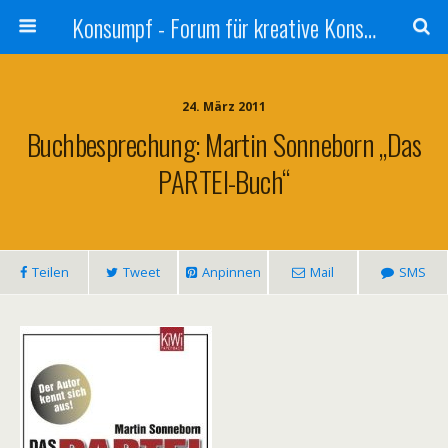
Konsumpf - Forum für kreative Konsumkritik - Culture Jamming, Nachhaltigkeit, Konzernkritik, Adbusting
24. März 2011
Buchbesprechung: Martin Sonneborn „Das
PARTEI-Buch“
Teilen
Tweet
Anpinnen
Mail
SMS