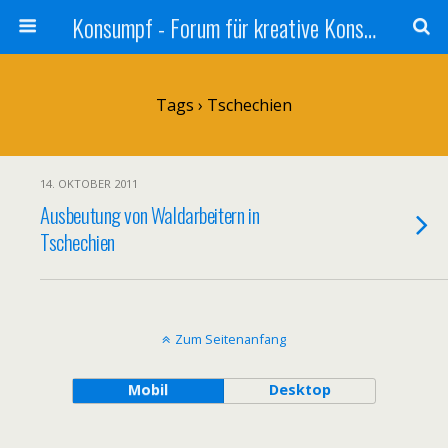
Konsumpf - Forum für kreative Konsumkritik - Culture Jamming, Nachhaltigkeit, Konzernkritik, Adbusting
Tags › Tschechien
14. OKTOBER 2011
Ausbeutung von Waldarbeitern in
Tschechien
Zum Seitenanfang
Mobil
Desktop