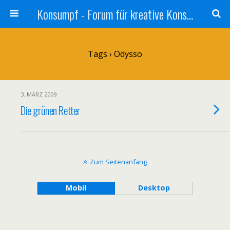
Konsumpf - Forum für kreative Konsumkritik - Culture Jamming, Nachhaltigkeit, Konzernkritik, Adbusting
Tags › Odysso
3. MÄRZ 2009
Die grünen Retter
Zum Seitenanfang
Mobil
Desktop