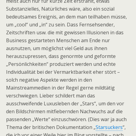
meist auch nur für kurze Zeit erstrahlt, etwas
Substanzielles, Natürliches wäre, also ein sozial
bedeutsames Ereignis, an dem man teilhaben müsse,
um „cool“ und „in“ zu sein. Dass Fernsehsender,
Zeitschriften usw. die mit gewissen Illusionen in das
Business gestarteten Menschen am Ende nur
ausnutzen, um möglichst viel Geld aus ihnen
herauszupressen, dass genormte und geformte
„Persönlichkeiten“ produziert werden und echte
Individualität bei der Vermarktbarkeit eher stört –
solch negative Aspekte werden in den
Mainstreammedien in der Regel gerne mildtätig
verschwiegen. Lieber schildert man das
ausschweifende Luxusleben der „Stars“, um den vor
den Bildschirmen mitfiebernden Nachwuchs auf die
passenden „Werte“ einzuschwören. (Dies war ja auch
Thema der britischen Dokumentation „
Starsuckers
“,
die ich vor einer Weile hier im Blog vorstellte – nach