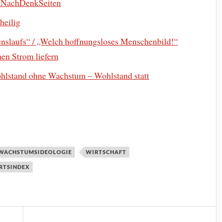
 NachDenkSeiten
heilig
enslaufs“ / „Welch hoffnungsloses Menschenbild!“
en Strom liefern
lstand ohne Wachstum – Wohlstand statt
WACHSTUMSIDEOLOGIE
WIRTSCHAFT
RTSINDEX