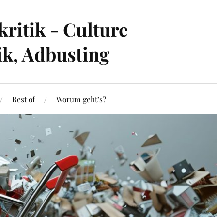
ritik - Culture
ik, Adbusting
Best of
Worum geht’s?