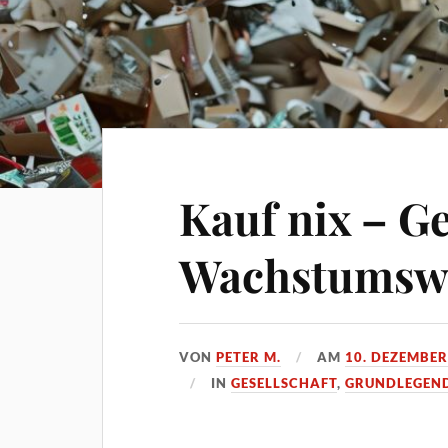
Kauf nix – G
Wachstumsw
VON
PETER M.
AM
10. DEZEMBER
IN
GESELLSCHAFT
,
GRUNDLEGEN