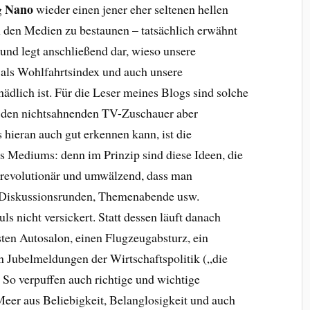
Nano
g
wieder einen jener eher seltenen hellen
n den Medien zu bestaunen – tatsächlich erwähnt
und legt anschließend dar, wieso unsere
 als Wohlfahrtsindex und auch unsere
dlich ist. Für die Leser meines Blogs sind solche
r den nichtsahnenden TV-Zuschauer aber
 hieran auch gut erkennen kann, ist die
es Mediums: denn im Prinzip sind diese Ideen, die
o revolutionär und umwälzend, dass man
e Diskussionsrunden, Themenabende usw.
ls nicht versickert. Statt dessen läuft danach
sten Autosalon, einen Flugzeugabsturz, ein
n Jubelmeldungen der Wirtschaftspolitik („die
 So verpuffen auch richtige und wichtige
Meer aus Beliebigkeit, Belanglosigkeit und auch