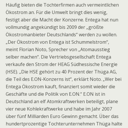
Häufig bieten die Tochterfirmen auch vermeintlichen
Ökostrom an. Für die Umwelt bringt dies wenig,
festigt aber die Macht der Konzerne. Entega hat nun
vollmundig angekündigt bis 2009 der „größte
Ökostromanbieter Deutschlands“ werden zu wollen.
„Der Ökostrom von Entega ist Schummelstrom“,
meint Florian Noto, Sprecher von „Atomausstieg
selber machen“. Die Vertriebsgesellschaft Entega
verkaufe den Strom der HEAG Südhessische Energie
(HSE). „Die HSE gehört zu 40 Prozent der Thüga AG,
die Teil des E.ON-Konzerns ist“, erklärt Noto. „Wer bei
Entega Ökostrom kauft, finanziert somit wieder die
Geschäfte und die Politik von E.ON.“ E.ON ist in
Deutschland an elf Atomkraftwerken beteiligt, plane
vier neue Kohlekraftwerke und habe im Jahr 2007
über fünf Milliarden Euro Gewinn gemacht. Über das
hundertprozentige Tochterunternehmen Thüga halte