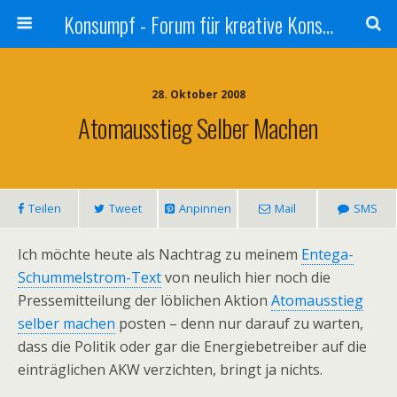
Konsumpf - Forum für kreative Konsumkritik - Culture Jamming, Nachhaltigkeit, Konzernkritik, Adbusting
28. Oktober 2008
Atomausstieg Selber Machen
Teilen
Tweet
Anpinnen
Mail
SMS
Ich möchte heute als Nachtrag zu meinem
Entega-
Schummelstrom-Text
von neulich hier noch die
Pressemitteilung der löblichen Aktion
Atomausstieg
selber machen
posten – denn nur darauf zu warten,
dass die Politik oder gar die Energiebetreiber auf die
einträglichen AKW verzichten, bringt ja nichts.