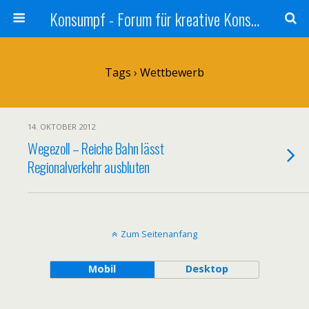
Konsumpf - Forum für kreative Konsumkritik - Culture Jamming, Nachhaltigkeit, Konzernkritik, Adbusting
Tags › Wettbewerb
14. OKTOBER 2012
Wegezoll – Reiche Bahn lässt
Regionalverkehr ausbluten
Zum Seitenanfang
Mobil
Desktop