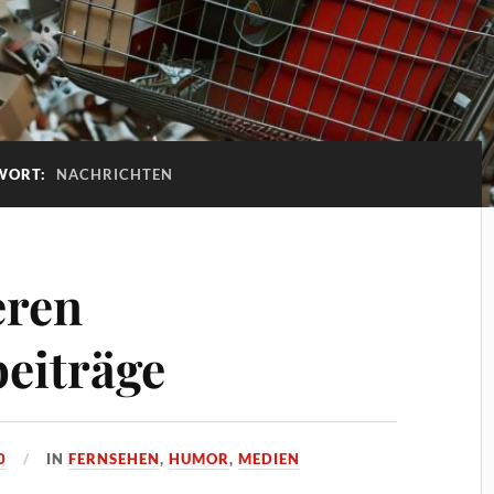
WORT:
NACHRICHTEN
eren
eiträge
0
IN
FERNSEHEN
,
HUMOR
,
MEDIEN