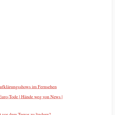
Aufklärungsshows im Fernsehen
 Euro-Tode | Hände weg von News |
 vor dem Terror zu lindern?