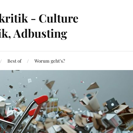
ritik - Culture
ik, Adbusting
Best of
Worum geht’s?