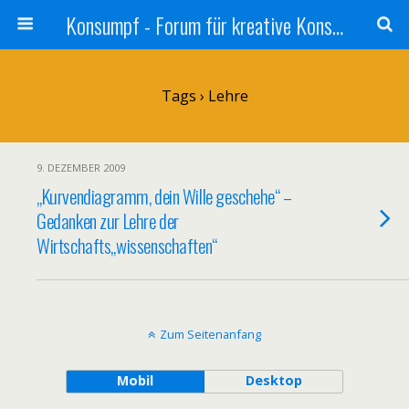
Konsumpf - Forum für kreative Konsumkritik - Culture Jamming, Nachhaltigkeit, Konzernkritik, Adbusting
Tags › Lehre
9. DEZEMBER 2009
„Kurvendiagramm, dein Wille geschehe“ –
Gedanken zur Lehre der
Wirtschafts„wissenschaften“
Zum Seitenanfang
Mobil
Desktop