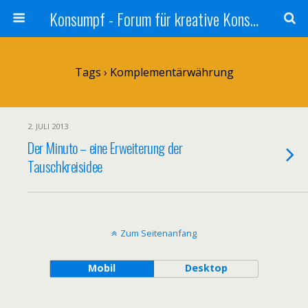
Konsumpf - Forum für kreative Konsumkritik - Culture Jamming, Nachhaltigkeit, Konzernkritik, Adbusting
Tags › Komplementärwährung
2. JULI 2013
Der Minuto – eine Erweiterung der
Tauschkreisidee
Zum Seitenanfang
Mobil
Desktop