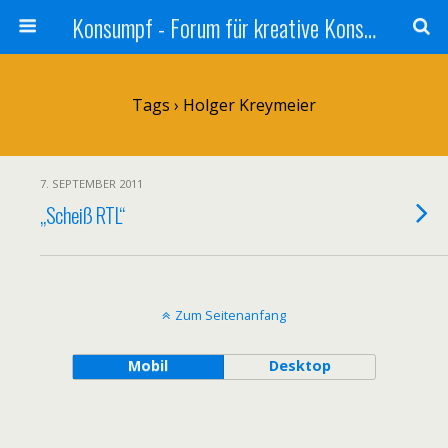
Konsumpf - Forum für kreative Konsumkritik - Culture Jamming, Nachhaltigkeit, Konzernkritik, Adbusting
Tags › Holger Kreymeier
7. SEPTEMBER 2011
„Scheiß RTL“
Zum Seitenanfang
Mobil
Desktop