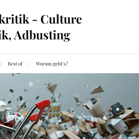
ritik - Culture
ik, Adbusting
Best of
Worum geht’s?