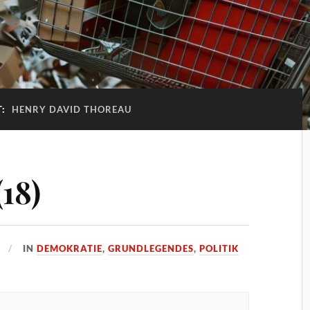
T:
HENRY DAVID THOREAU
18)
IN
DEMOKRATIE
,
GRUNDLEGENDES
,
POLITIK