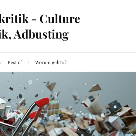
ritik - Culture
ik, Adbusting
Best of
Worum geht’s?