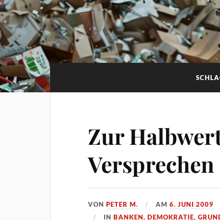
SCHL
Zur Halbwertz
Versprechen
VON
PETER M.
AM
6. JUNI 2009
IN
BANKEN
,
DEMOKRATIE
,
GRUN