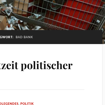
AGWORT:
BAD BANK
eit politischer
DLEGENDES
,
POLITIK