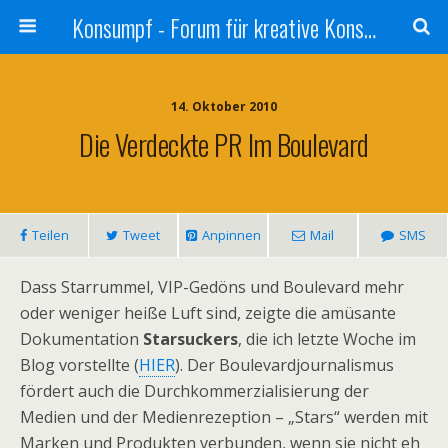
Konsumpf - Forum für kreative Konsumkritik - Culture Jamming, Nachhaltigkeit, Konzernkritik, Adbusting
14. Oktober 2010
Die Verdeckte PR Im Boulevard
Teilen
Tweet
Anpinnen
Mail
SMS
Dass Starrummel, VIP-Gedöns und Boulevard mehr
oder weniger heiße Luft sind, zeigte die amüsante
Dokumentation
Starsuckers
, die ich letzte Woche im
Blog vorstellte (
HIER
). Der Boulevardjournalismus
fördert auch die Durchkommerzialisierung der
Medien und der Medienrezeption – „Stars“ werden mit
Marken und Produkten verbunden, wenn sie nicht eh