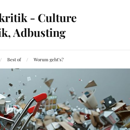
ritik - Culture
ik, Adbusting
Best of
Worum geht’s?