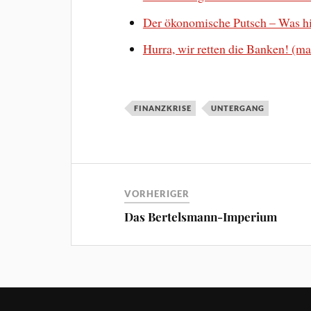
Der ökonomische Putsch – Was hin
Hurra, wir retten die Banken! (ma
FINANZKRISE
UNTERGANG
VORHERIGER
Das Bertelsmann-Imperium