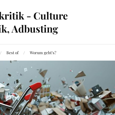
ritik - Culture
ik, Adbusting
Best of
Worum geht’s?