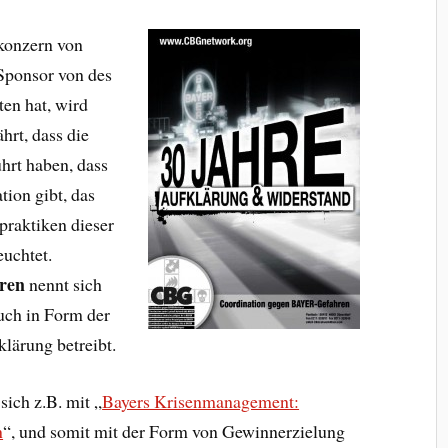
konzern von
Sponsor von des
en hat, wird
hrt, dass die
hrt haben, dass
tion gibt, das
praktiken dieser
euchtet.
ren
nennt sich
uch in Form der
lärung betreibt.
sich z.B. mit „
Bayers Krisenmanagement:
n
“, und somit mit der Form von Gewinnerzielung