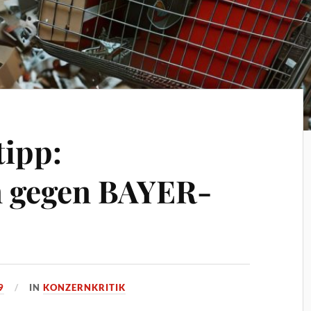
tipp:
n gegen BAYER-
9
IN
KONZERNKRITIK