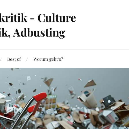
ritik - Culture
ik, Adbusting
Best of
Worum geht’s?