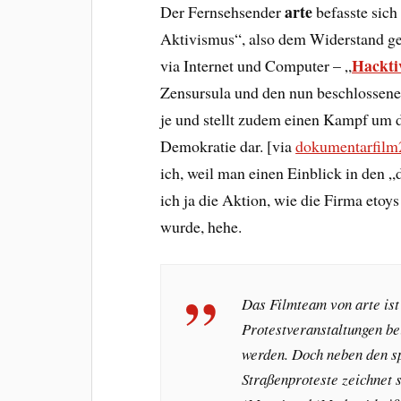
arte
Der Fernsehsender
befasste sic
Aktivismus“, also dem Widerstand g
Hacktiv
via Internet und Computer – „
Zensursula und den nun beschlossenen 
je und stellt zudem einen Kampf um d
Demokratie dar. [via
dokumentarfilm
ich, weil man einen Einblick in den „
ich ja die Aktion, wie die Firma etoy
wurde, hehe.
Das Filmteam von arte ist 
Protestveranstaltungen b
werden. Doch neben den sp
Straßenproteste zeichnet s