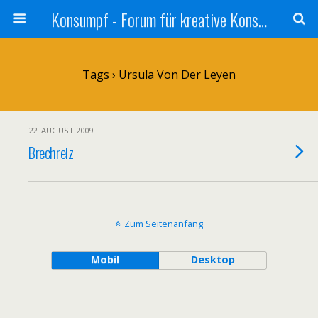
Konsumpf - Forum für kreative Konsumkritik - Culture Jamming, Nachhaltigkeit, Konzernkritik, Adbusting
Tags › Ursula Von Der Leyen
22. AUGUST 2009
Brechreiz
Zum Seitenanfang
Mobil
Desktop