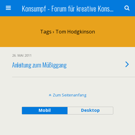
Konsumpf - Forum für kreative Konsumkritik - Culture Jamming, Nachhaltigkeit, Konzernkritik, Adbusting
Tags › Tom Hodgkinson
26. MAI 2011
Anleitung zum Müßiggang
Zum Seitenanfang
Mobil
Desktop