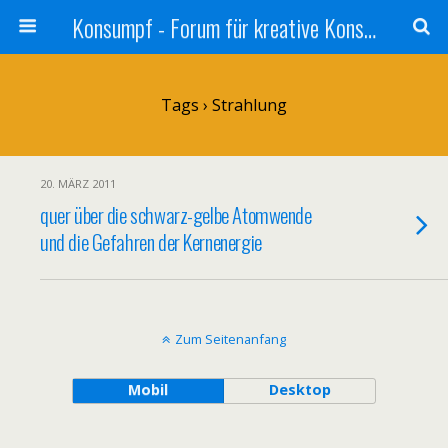
Konsumpf - Forum für kreative Konsumkritik - Culture Jamming, Nachhaltigkeit, Konzernkritik, Adbusting
Tags › Strahlung
20. MÄRZ 2011
quer über die schwarz-gelbe Atomwende
und die Gefahren der Kernenergie
Zum Seitenanfang
Mobil
Desktop