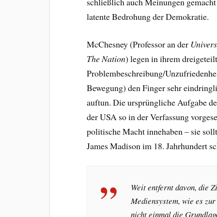
schließlich auch Meinungen gemacht u
latente Bedrohung der Demokratie.
McChesney (Professor an der
Universi
The Nation
) legen in ihrem dreigeteil
Problembeschreibung/Unzufriedenheit
Bewegung) den Finger sehr eindringl
auftun. Die ursprüngliche Aufgabe der
der USA so in der Verfassung vorgese
politische Macht innehaben – sie soll
James Madison im 18. Jahrhundert sc
Weit entfernt davon, die Zi
Mediensystem, wie es zur 
nicht einmal die Grundlage