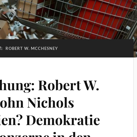
T:
ROBERT W. MCCHESNEY
hung: Robert W.
ohn Nichols
ien? Demokratie
onzerne in den