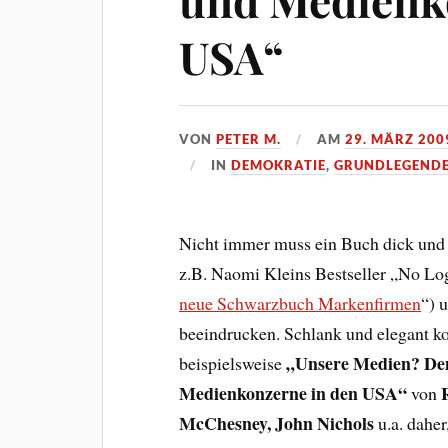
USA“
VON
PETER M.
AM
29. MÄRZ 200
IN
DEMOKRATIE
,
GRUNDLEGEND
Nicht immer muss ein Buch dick und 
z.B. Naomi Kleins Bestseller „No Lo
neue Schwarzbuch Markenfirmen
“) 
beeindrucken. Schlank und elegant 
„Unsere Medien? De
beispielsweise
Medienkonzerne in den USA“
von
McChesney, John Nichols
u.a. daher,