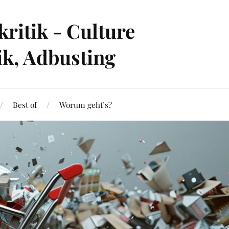
ritik - Culture
ik, Adbusting
Best of
Worum geht’s?