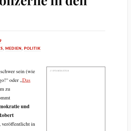
9
ES
,
MEDIEN
,
POLITIK
schwer sein (wie
go!“ oder „
Das
um zu
kommt
mokratie und
Robert
 veröffentlicht in