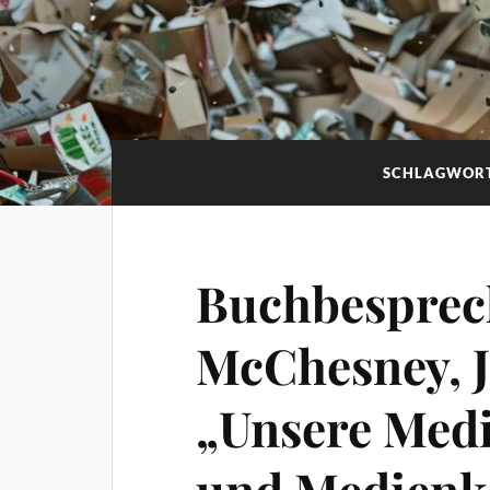
SCHLAGWOR
Buchbesprec
McChesney, J
„Unsere Med
und Medienk