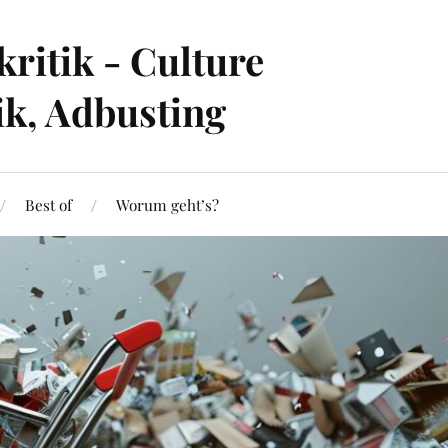
ritik - Culture
ik, Adbusting
Best of
Worum geht’s?