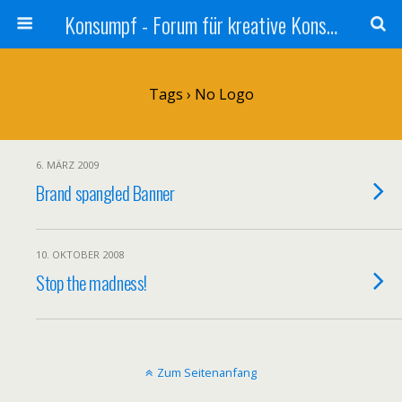
Konsumpf - Forum für kreative Konsumkritik - Culture Jamming, Nachhaltigkeit, Konzernkritik, Adbusting
Tags › No Logo
6. MÄRZ 2009
Brand spangled Banner
10. OKTOBER 2008
Stop the madness!
Zum Seitenanfang