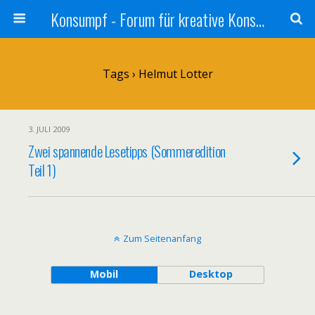
Konsumpf - Forum für kreative Konsumkritik - Culture Jamming, Nachhaltigkeit, Konzernkritik, Adbusting
Tags › Helmut Lotter
3. JULI 2009
Zwei spannende Lesetipps (Sommeredition
Teil 1)
Zum Seitenanfang
Mobil
Desktop