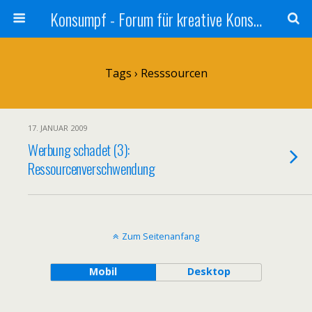
Konsumpf - Forum für kreative Konsumkritik - Culture Jamming, Nachhaltigkeit, Konzernkritik, Adbusting
Tags › Resssourcen
17. JANUAR 2009
Werbung schadet (3):
Ressourcenverschwendung
Zum Seitenanfang
Mobil
Desktop