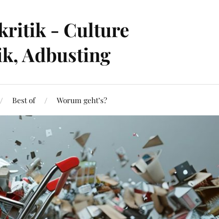
ritik - Culture
ik, Adbusting
Best of
Worum geht’s?