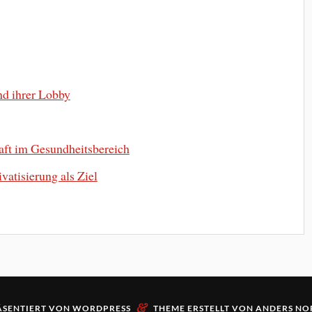
nd ihrer Lobby
ft im Gesundheitsbereich
vatisierung als Ziel
&
ÄSENTIERT VON
WORDPRESS
THEME ERSTELLT VON
ANDERS NO