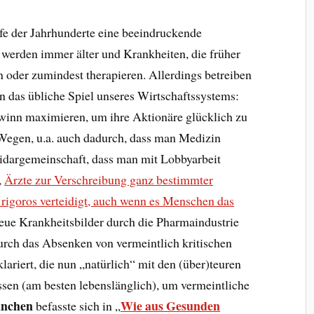
fe der Jahrhunderte eine beeindruckende
rden immer älter und Krankheiten, die früher
en oder zumindest therapieren. Allerdings betreiben
 das übliche Spiel unseres Wirtschaftssystems:
winn maximieren, um ihre Aktionäre glücklich zu
 Wegen, u.a. auch dadurch, dass man Medizin
olidargemeinschaft, dass man mit Lobbyarbeit
,
Ärzte zur Verschreibung ganz bestimmter
 rigoros verteidigt, auch wenn es Menschen das
neue Krankheitsbilder durch die Pharmaindustrie
rch das Absenken von vermeintlich kritischen
ariert, die nun „natürlich“ mit den (über)teuren
en (am besten lebenslänglich), um vermeintliche
ünchen
Wie aus Gesunden
befasste sich in „