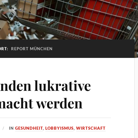
ORT:
REPORT MÜNCHEN
nden lukrative
macht werden
IN
GESUNDHEIT
,
LOBBYISMUS
,
WIRTSCHAFT