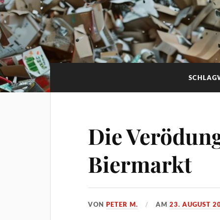
SCHLAG
Die Verödun
Biermarkt
VON
PETER M.
AM
23. AUGUST 2