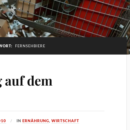
WORT:
FERNSEHBIERE
g auf dem
010
IN
ERNÄHRUNG
,
WIRTSCHAFT