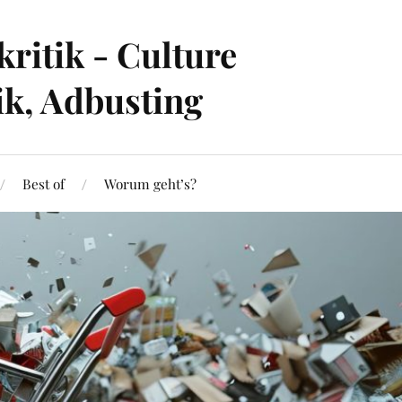
ritik - Culture
ik, Adbusting
Best of
Worum geht’s?