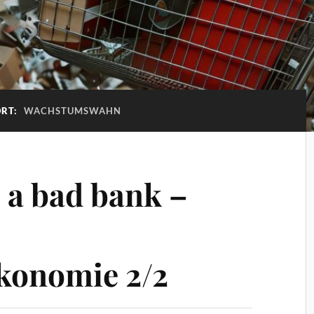
RT:
WACHSTUMSWAHN
 a bad bank –
onomie 2/2