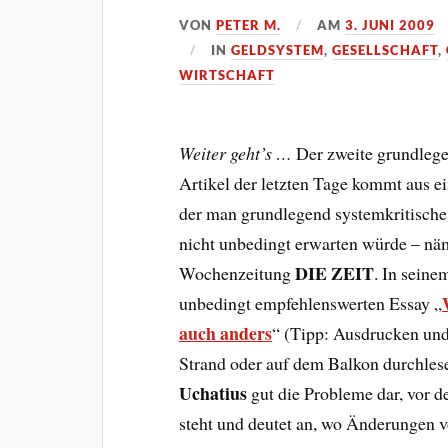
VON
PETER M.
AM
3. JUNI 2009
IN
GELDSYSTEM
,
GESELLSCHAFT
,
WIRTSCHAFT
Weiter geht’s …
Der zweite grundlege
Artikel der letzten Tage kommt aus e
der man grundlegend systemkritische
nicht unbedingt erwarten würde – näm
DIE ZEIT
Wochenzeitung
. In seine
unbedingt empfehlenswerten Essay „
auch anders
“ (Tipp: Ausdrucken un
Strand oder auf dem Balkon durchles
Uchatius
gut die Probleme dar, vor 
steht und deutet an, wo Änderungen 