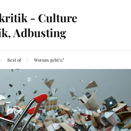
ritik - Culture
ik, Adbusting
Best of
Worum geht’s?