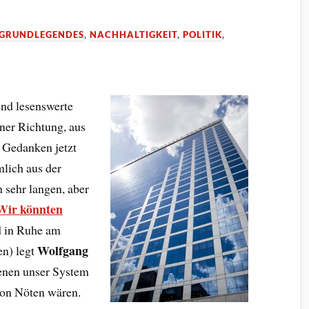
GRUNDLEGENDES
,
NACHHALTIGKEIT
,
POLITIK
,
nd lesenswerte
iner Richtung, aus
 Gedanken jetzt
lich aus der
m sehr langen, aber
Wir könnten
d in Ruhe am
Wolfgang
en) legt
denen unser System
von Nöten wären.