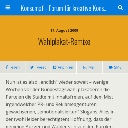
Konsumpf - Forum für kreative Konsumkritik - Culture Jamming, Nachhaltigkeit, Konzernkritik, Adbusting
17. August 2009
Wahlplakat-Remixe
Teilen
Tweet
Anpinnen
Mail
SMS
Nun ist es also „endlich“ wieder soweit – wenige
Wochen vor der Bundestagswahl plakatieren die
Parteien die Städte mit inhaltsfreien, auf dem Mist
irgendwelcher PR- und Reklameagenturen
gewachsenen, „emotionalisierten“ Slogans. Alles in
der (wohl leider berechtigten) Hoffnung, dass der
gemeine Bürger und Wähler sich von den Parolen