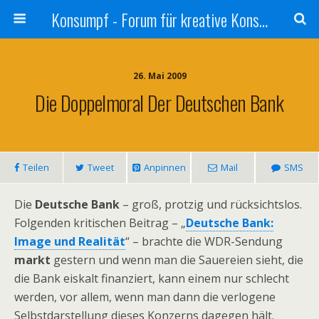
Konsumpf - Forum für kreative Konsumkritik - Culture Jamming, Nachhaltigkeit, Konzernkritik, Adbusting
26. Mai 2009
Die Doppelmoral Der Deutschen Bank
Teilen
Tweet
Anpinnen
Mail
SMS
Die
Deutsche Bank
– groß, protzig und rücksichtslos.
Folgenden kritischen Beitrag – „
Deutsche Bank:
Image und Realität
“ – brachte die WDR-Sendung
markt
gestern und wenn man die Sauereien sieht, die
die Bank eiskalt finanziert, kann einem nur schlecht
werden, vor allem, wenn man dann die verlogene
Selbstdarstellung dieses Konzerns dagegen hält.