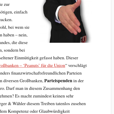
ie zur
ötigen, einfach
zucken.
ohl, bei wem sie
n haben – nein,
andes, die diese
n, sondern bei
 seltener Einmütigkeit gefasst haben. Dieser
oßbanken – ‘Peanuts’ für die Union
“ verschlägt
onders finanzwirtschaftsfreundlichen Parteien
Parteispenden
n diversen Großbanken,
in der
uro. Darf man in diesem Zusammenhang den
nehmen? Es macht zumindest keinen sehr
ger & Wähler diesem Treiben tatenlos zusehen
otzdem Kompetenz oder Glaubwürdigkeit