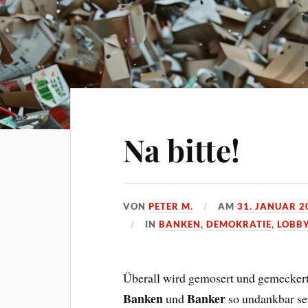
Na bitte!
VON
PETER M.
AM
31. JANUAR 2
IN
BANKEN
,
DEMOKRATIE
,
LOBB
Überall wird gemosert und gemeckert,
Banken
Banker
und
so undankbar se