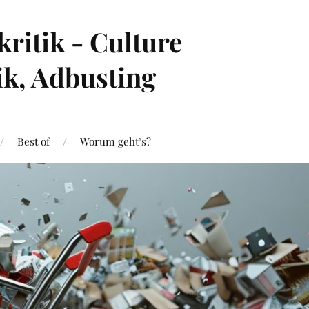
ritik - Culture
ik, Adbusting
Best of
Worum geht’s?