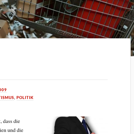
009
YISMUS
,
POLITIK
 dass die
ien und die