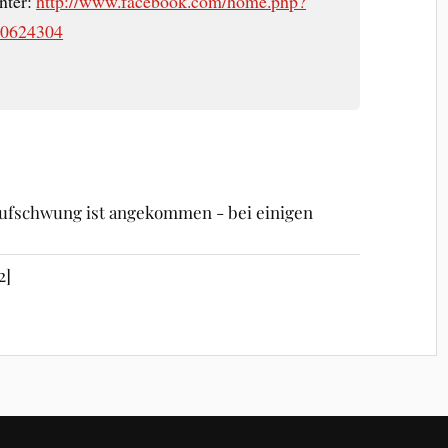
unter:
http://www.facebook.com/home.php?
40624304
Aufschwung ist angekommen - bei einigen
2]