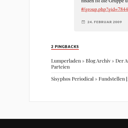
finden ist die Gruppe 
#/group.php?gid=784
24. FEBRUAR 2009
2 PINGBACKS
Lumperladen » Blog Archiv » Der 
Parteien
Sisyphos Periodical » Fundstellen [