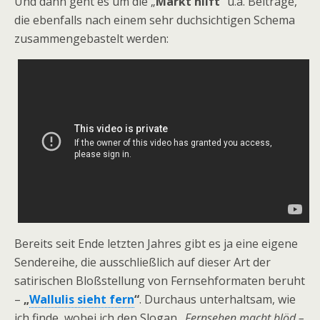
Und dann geht es um die „
Markt hilft
“ u.ä. Beiträge,
die ebenfalls nach einem sehr duchsichtigen Schema
zusammengebastelt werden:
Bereits seit Ende letzten Jahres gibt es ja eine eigene
Sendereihe, die ausschließlich auf dieser Art der
satirischen Bloßstellung von Fernsehformaten beruht
–
„
Wallulis sieht fern
“
. Durchaus unterhaltsam, wie
ich finde, wobei ich den Slogan
„Fernsehen macht blöd –