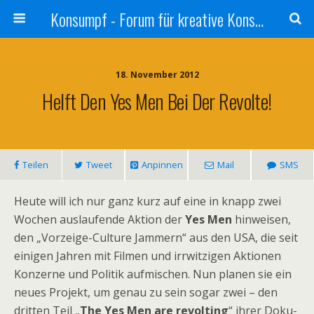
Konsumpf - Forum für kreative Konsumkritik - Culture Jamming, Nachhaltigkeit, Konzernkritik, Adbusting
18. November 2012
Helft Den Yes Men Bei Der Revolte!
Teilen
Tweet
Anpinnen
Mail
SMS
Heute will ich nur ganz kurz auf eine in knapp zwei
Wochen auslaufende Aktion der
Yes Men
hinweisen,
den „Vorzeige-Culture Jammern“ aus den USA, die seit
einigen Jahren mit Filmen und irrwitzigen Aktionen
Konzerne und Politik aufmischen. Nun planen sie ein
neues Projekt, um genau zu sein sogar zwei – den
dritten Teil „
The Yes Men are revolting
“ ihrer Doku-