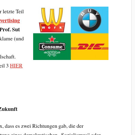
letzte Teil
vertising
Prof. Sut
eklame (und
lschaft.
Teil 3
HIER
 Zukunft
, dass es zwei Richtungen gab, die der
tung eines demokratischen „Sozialismus“ oder