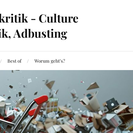
ritik - Culture
ik, Adbusting
Best of
Worum geht’s?