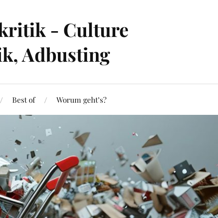
ritik - Culture
ik, Adbusting
Best of
Worum geht’s?